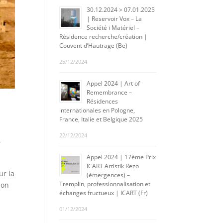
30.12.2024 > 07.01.2025
| Reservoir Vox – La
Société i Matériel –
Résidence recherche/création |
Couvent d’Hautrage (Be)
25/12/2024
Appel 2024 | Art of
Remembrance –
Résidences
internationales en Pologne,
France, Italie et Belgique 2025
22/12/2024
,
Appel 2024 | 17ème Prix
ICART Artistik Rezo
ur la
(émergences) –
Tremplin, professionnalisation et
ion
échanges fructueux | ICART (Fr)
01/12/2024