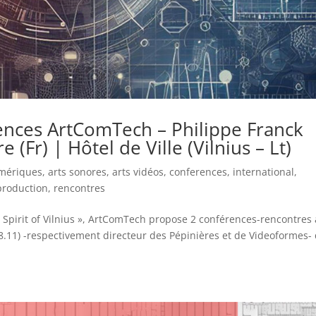
ences ArtComTech – Philippe Franck
 (Fr) | Hôtel de Ville (Vilnius – Lt)
umériques
,
arts sonores
,
arts vidéos
,
conferences
,
international
,
production
,
rencontres
 Spirit of Vilnius », ArtComTech propose 2 conférences-rencontres
28.11) -respectivement directeur des Pépinières et de Videoformes-