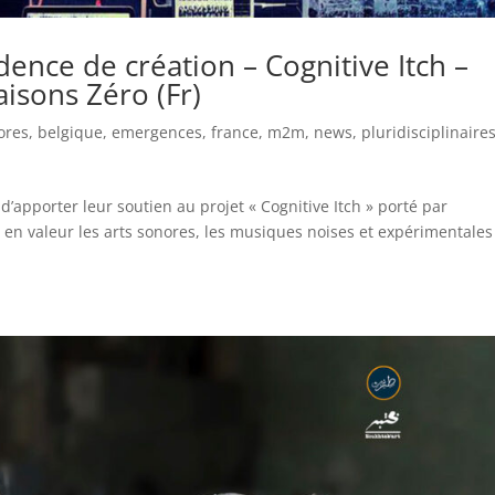
dence de création – Cognitive Itch –
aisons Zéro (Fr)
ores
,
belgique
,
emergences
,
france
,
m2m
,
news
,
pluridisciplinaire
d’apporter leur soutien au projet « Cognitive Itch » porté par
e en valeur les arts sonores, les musiques noises et expérimentales