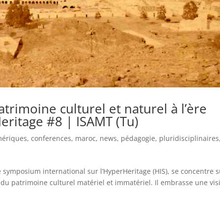
trimoine culturel et naturel à l’ère
ritage #8 | ISAMT (Tu)
mériques
,
conferences
,
maroc
,
news
,
pédagogie
,
pluridisciplinaires
e symposium international sur l’HyperHeritage (HIS), se concentre s
n du patrimoine culturel matériel et immatériel. Il embrasse une vis