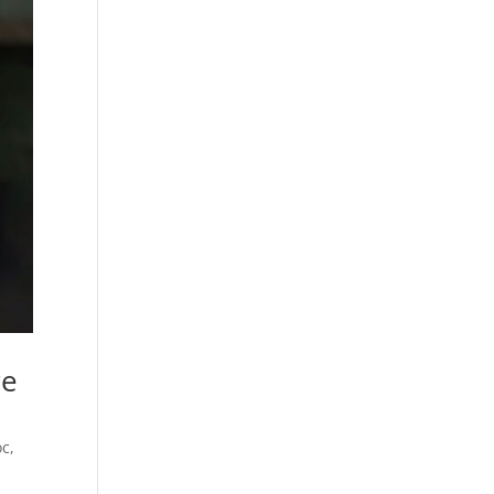
re
oc
,