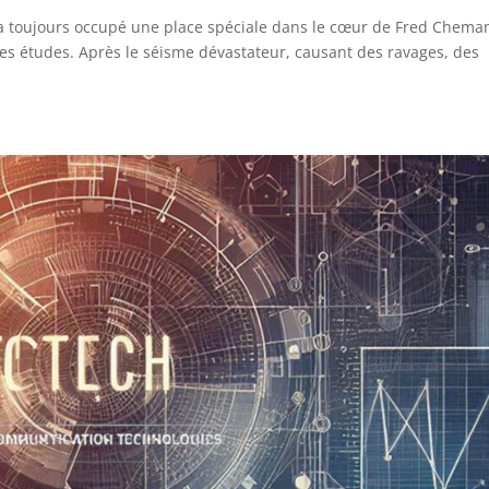
 a toujours occupé une place spéciale dans le cœur de Fred Chema
 ses études. Après le séisme dévastateur, causant des ravages, des