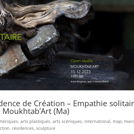
dence de Création – Empathie solitai
 Moukhtab’Art (Ma)
umériques
,
arts plastiques
,
arts scéniques
,
international
,
map
,
mar
ction
,
résidences
,
sculpture