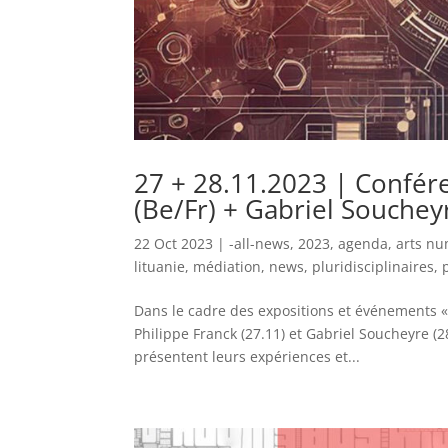
27 + 28.11.2023 | Confér
(Be/Fr) + Gabriel Soucheyre
22 Oct 2023
|
-all-news
,
2023
,
agenda
,
arts n
lituanie
,
médiation
,
news
,
pluridisciplinaires
,
Dans le cadre des expositions et événements «
Philippe Franck (27.11) et Gabriel Soucheyre (
présentent leurs expériences et...