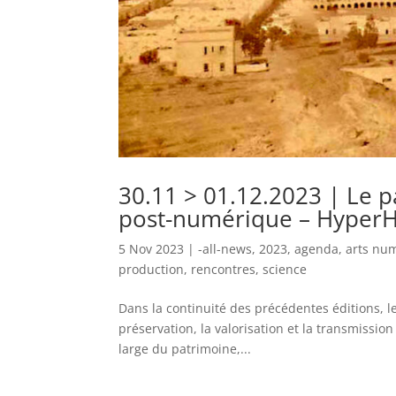
30.11 > 01.12.2023 | Le pa
post-numérique – HyperHe
5 Nov 2023
|
-all-news
,
2023
,
agenda
,
arts nu
production
,
rencontres
,
science
Dans la continuité des précédentes éditions, l
préservation, la valorisation et la transmissio
large du patrimoine,...