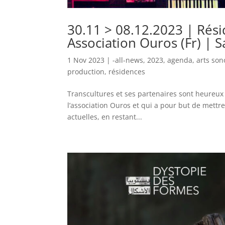
30.11 > 08.12.2023 | Rési
Association Ouros (Fr) | S
1 Nov 2023
|
-all-news
,
2023
,
agenda
,
arts son
production
,
résidences
​Transcultures et ses partenaires sont heureux 
l’association Ouros et qui a pour but de mettr
actuelles, en restant...