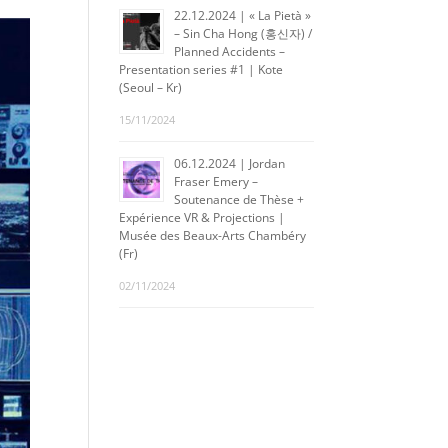
22.12.2024 | « La Pietà »
– Sin Cha Hong (홍신자) /
Planned Accidents –
Presentation series #1 | Kote
(Seoul – Kr)
15/11/2024
06.12.2024 | Jordan
Fraser Emery –
Soutenance de Thèse +
Expérience VR & Projections |
Musée des Beaux-Arts Chambéry
(Fr)
02/11/2024