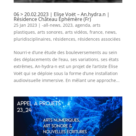
06 > 20.02.2023 | Elise Voët – An.hydra.n |
Résidence Château Éphémère (Fr)
25 Jan 2023
|
-all-news
,
2023
,
agenda
,
arts
plastiques
,
arts sonores
,
arts vidéos
,
france
,
news
,
pluridisciplinaires
,
résidences
,
résidences associées
Nourri·e d’une étude des bouleversements au sein
des déplacements de l’eau, ses variations, ses états
extrêmes, An·hydra·n est un projet de l’artiste Élise
Voët qui se déploie sous la forme d’une installation
audiovisuelle immersive. En mêlant une approche...