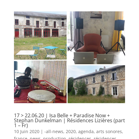
17 > 22.06.20 | Isa Belle + Paradise Now +
Stephan Dunkelman | Résidences Lizières (part
1 – Fr)
10 Juin 2020
|
-all-news
,
2020
,
agenda
,
arts sonores
,
france
,
news
,
production
,
résidences
,
résidences