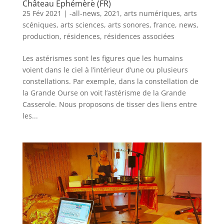
Château Éphémère (FR)
25 Fév 2021
|
-all-news
,
2021
,
arts numériques
,
arts
scéniques
,
arts sciences
,
arts sonores
,
france
,
news
,
production
,
résidences
,
résidences associées
Les astérismes sont les figures que les humains
voient dans le ciel à l’intérieur d’une ou plusieurs
constellations. Par exemple, dans la constellation de
la Grande Ourse on voit l’astérisme de la Grande
Casserole. Nous proposons de tisser des liens entre
les...