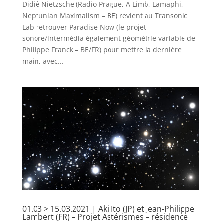
​Didié Nietzsche (Radio Prague, A Limb, Lamaphi,
Neptunian Maximalism – BE) revient au Transonic
Lab retrouver Paradise Now (le projet
sonore/intermédia également géométrie variable de
Philippe Franck – BE/FR) pour mettre la dernière
main, avec...
01.03 > 15.03.2021 | Aki Ito (JP) et Jean-Philippe
Lambert (FR) – Projet Astérismes – résidence