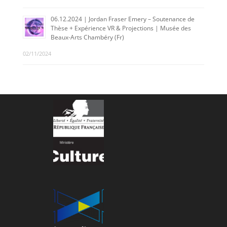
06.12.2024 | Jordan Fraser Emery – Soutenance de
Thèse + Expérience VR & Projections | Musée des
Beaux-Arts Chambéry (Fr)
02/11/2024