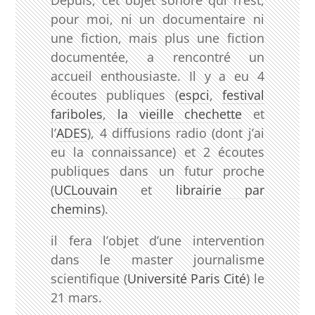
pour moi, ni un documentaire ni
une fiction, mais plus une fiction
documentée, a rencontré un
accueil enthousiaste. Il y a eu 4
écoutes publiques (
espci
,
festival
fariboles
,
la vieille chechette
et
l’
ADES
), 4 diffusions radio (dont j’ai
eu la connaissance) et 2 écoutes
publiques dans un futur proche
(
UCLouvain
et
librairie par
chemins
).
il fera l’objet d’une intervention
dans le master journalisme
scientifique (
Université Paris Cité
) le
21 mars.