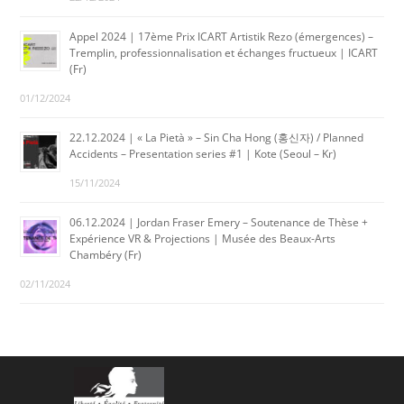
Appel 2024 | 17ème Prix ICART Artistik Rezo (émergences) –
Tremplin, professionnalisation et échanges fructueux | ICART
(Fr)
01/12/2024
22.12.2024 | « La Pietà » – Sin Cha Hong (홍신자) / Planned
Accidents – Presentation series #1 | Kote (Seoul – Kr)
15/11/2024
06.12.2024 | Jordan Fraser Emery – Soutenance de Thèse +
Expérience VR & Projections | Musée des Beaux-Arts
Chambéry (Fr)
02/11/2024