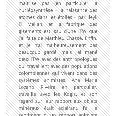
maitrise pas (en particulier la
nucléosynthèse – la naissance des
atomes dans les étoiles – par Ileyk
El Mellah, et la fabrique des
gisements est issu d’une ITW que
j’ai faite de Matthieu Chassé. Enfin,
et je n’ai malheureusement pas
beaucoup gardé, mais j’ai mené
deux ITW avec des anthropologues
qui travaillent avec des populations
colombiennes qui vivent dans des
systèmes animistes. Ana Maria
Lozano Riveira en particulier,
travaille avec les Kogis, et son
regard sur leur rapport aux objets
minéraux était éclairant. J’ai le
sentiment qu’un rapport animiste