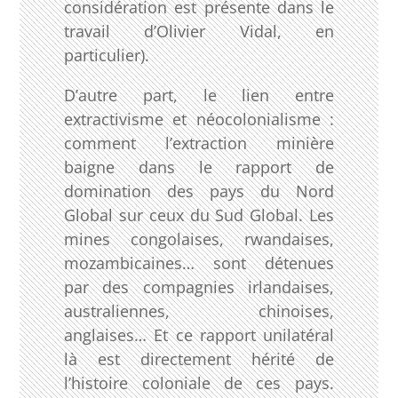
considération est présente dans le
travail d’Olivier Vidal, en
particulier).
D’autre part, le lien entre
extractivisme et néocolonialisme :
comment l’extraction minière
baigne dans le rapport de
domination des pays du Nord
Global sur ceux du Sud Global. Les
mines congolaises, rwandaises,
mozambicaines… sont détenues
par des compagnies irlandaises,
australiennes, chinoises,
anglaises… Et ce rapport unilatéral
là est directement hérité de
l’histoire coloniale de ces pays.