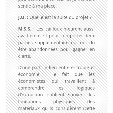
sentie à ma place.
J.U. :
Quelle est la suite du projet ?
M.S.S. :
Les cailloux meurent aussi
avait été écrit pour comporter deux
parties supplémentaire qui ont du
être abandonnées pour gagner en
clarté.
D’une part, le lien entre entropie et
économie : le fait que les
économistes qui travaillent à
comprendre les logiques
d’extraction oublient souvent les
limitations physiques des
matériaux qu’ils considèrent (cette