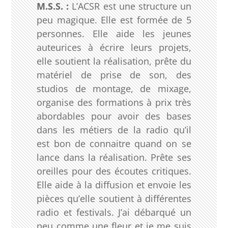
M.S.S. :
L’ACSR est une structure un
peu magique. Elle est formée de 5
personnes. Elle aide les jeunes
auteurices à écrire leurs projets,
elle soutient la réalisation, prête du
matériel de prise de son, des
studios de montage, de mixage,
organise des formations à prix très
abordables pour avoir des bases
dans les métiers de la radio qu’il
est bon de connaitre quand on se
lance dans la réalisation. Prête ses
oreilles pour des écoutes critiques.
Elle aide à la diffusion et envoie les
pièces qu’elle soutient à différentes
radio et festivals. J’ai débarqué un
peu comme une fleur et je me suis