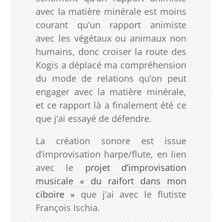
avec la matière minérale est moins
courant qu’un rapport animiste
avec les végétaux ou animaux non
humains, donc croiser la route des
Kogis a déplacé ma compréhension
du mode de relations qu’on peut
engager avec la matière minérale,
et ce rapport là a finalement été ce
que j’ai essayé de défendre.
La création sonore est issue
d’improvisation harpe/flute, en lien
avec le
projet d’improvisation
musicale « du raifort dans mon
ciboire »
que j’ai avec le flutiste
François Ischia.