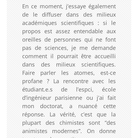
En ce moment, j’essaye également
de le diffuser dans des milieux
académiques scientifiques : si le
propos est assez entendable aux
oreilles de personnes qui ne font
pas de sciences, je me demande
comment il pourrait être accueilli
dans des milieux scientifiques.
Faire parler les atomes, est-ce
profane ? La rencontre avec les
étudiant.e.s de l’espci, école
d’ingénieur parisienne ou j’ai fait
mon doctorat, a nuancé cette
réponse. La vérité, c’est que la
plupart des chimistes sont “des
animistes modernes”. On donne