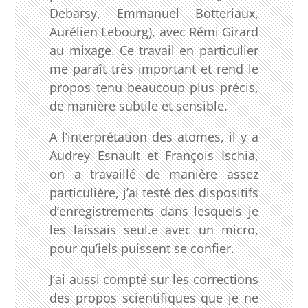
Debarsy, Emmanuel Botteriaux,
Aurélien Lebourg), avec Rémi Girard
au mixage. Ce travail en particulier
me paraît très important et rend le
propos tenu beaucoup plus précis,
de manière subtile et sensible.
A l’interprétation des atomes, il y a
Audrey Esnault et François Ischia,
on a travaillé de manière assez
particulière, j’ai testé des dispositifs
d’enregistrements dans lesquels je
les laissais seul.e avec un micro,
pour qu’iels puissent se confier.
J’ai aussi compté sur les corrections
des propos scientifiques que je ne