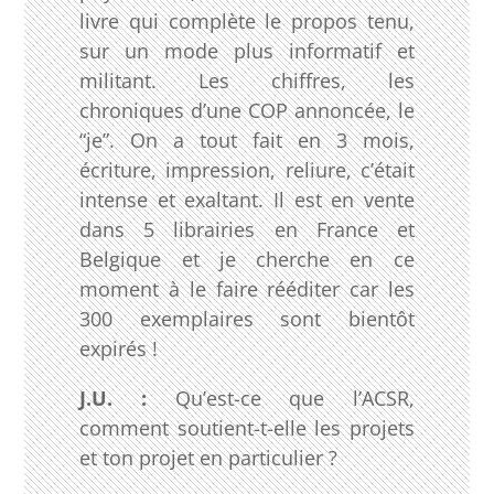
livre qui complète le propos tenu,
sur un mode plus informatif et
militant. Les chiffres, les
chroniques d’une COP annoncée, le
“je”. On a tout fait en 3 mois,
écriture, impression, reliure, c’était
intense et exaltant. Il est en vente
dans 5 librairies en France et
Belgique et je cherche en ce
moment à le faire rééditer car les
300 exemplaires sont bientôt
expirés !
J.U. :
Qu’est-ce que l’ACSR,
comment soutient-t-elle les projets
et ton projet en particulier ?