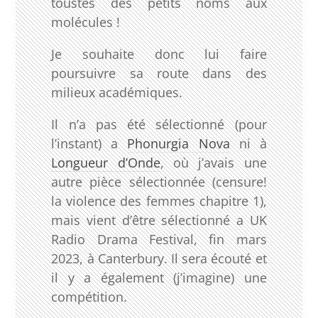
toustes des petits noms aux
molécules !
Je souhaite donc lui faire
poursuivre sa route dans des
milieux académiques.
Il n’a pas été sélectionné (pour
l’instant) a
Phonurgia Nova
ni à
Longueur d’Onde
, où j’avais une
autre pièce sélectionnée (censure!
la violence des femmes chapitre 1),
mais vient d’être sélectionné a UK
Radio Drama Festival, fin mars
2023, à Canterbury. Il sera écouté et
il y a également (j’imagine) une
compétition.