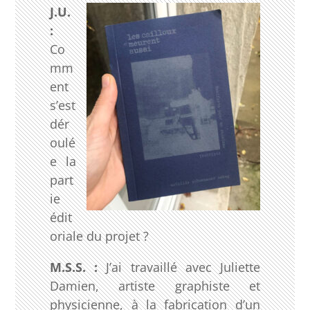
J.U.
:
Co
mm
ent
s’est
dér
oulé
e la
part
ie
édit
oriale du projet ?
M.S.S. :
J’ai travaillé avec Juliette
Damien, artiste graphiste et
physicienne, à la fabrication d’un