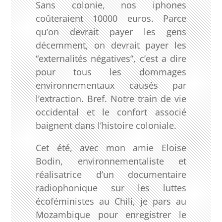
Sans colonie, nos iphones
coûteraient 10000 euros. Parce
qu’on devrait payer les gens
décemment, on devrait payer les
“externalités négatives”, c’est a dire
pour tous les dommages
environnementaux causés par
l’extraction. Bref. Notre train de vie
occidental et le confort associé
baignent dans l’histoire coloniale.
Cet été, avec mon amie Eloise
Bodin, environnementaliste et
réalisatrice d’un documentaire
radiophonique sur les luttes
écoféministes au Chili, je pars au
Mozambique pour enregistrer le