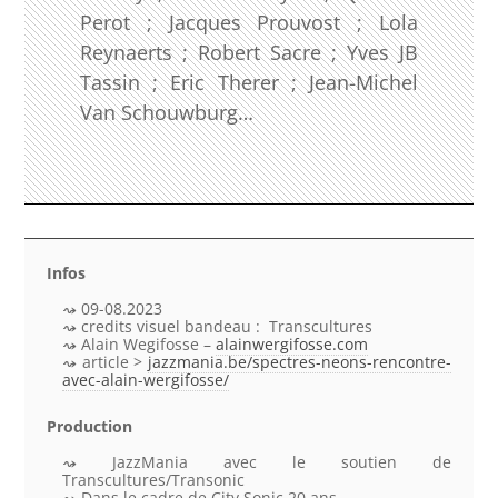
Perot ; Jacques Prouvost ; Lola
Reynaerts ; Robert Sacre ; Yves JB
Tassin ; Eric Therer ; Jean-Michel
Van Schouwburg…
Infos
09-08.2023
credits visuel bandeau : Transcultures
Alain Wegifosse –
alainwergifosse.com
article >
jazzmania.be/spectres-neons-rencontre-
avec-alain-wergifosse/
Production
JazzMania avec le soutien de
Transcultures/Transonic
Dans le cadre de City Sonic 20 ans