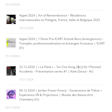
25/12/2024
Appel 2024 | Art of Remembrance – Résidences
internationales en Pologne, France, Italie et Belgique 2025
22/12/2024
Appel 2024 | 17ème Prix ICART Artistik Rezo (émergences) –
Tremplin, professionnalisation et échanges fructueux | ICART
(Fr)
01/12/2024
22.12.2024 | « La Pietà » – Sin Cha Hong (홍신자) / Planned
Accidents – Presentation series #1 | Kote (Seoul – Kr)
15/11/2024
06.12.2024 | Jordan Fraser Emery – Soutenance de Thèse +
Expérience VR & Projections | Musée des Beaux-Arts
Chambéry (Fr)
02/11/2024