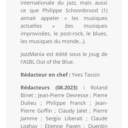
internationale du jazz, mais aussi
ce que Philippe Schoonbrood
(1)
aimait appeler « les musiques
actuelles » (les musiques
improvisées, le post-rock, le blues,
les musiques du monde…).
JazzMania est édité sous le joug de
l’ASBL Out of the Blue.
Rédacteur en chef :
Yves Tassin
Rédacteurs (08.2023) :
Roland
Binet ; Jean-Pierre Devresse ; Pierre
Dulieu ; Philippe Franck ; Jean-
Pierre Goffin ; Claudy Jalet ; Pierre
Jamme ; Sergio Liberati ; Claude
Loxhay ; Etienne Payen ; Quentin