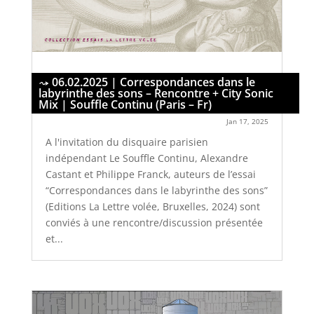
06.02.2025 | Correspondances dans le
labyrinthe des sons – Rencontre + City Sonic
Mix | Souffle Continu (Paris – Fr)
Jan 17, 2025
A l'invitation du disquaire parisien
indépendant Le Souffle Continu, Alexandre
Castant et Philippe Franck, auteurs de l’essai
“Correspondances dans le labyrinthe des sons”
(Editions La Lettre volée, Bruxelles, 2024) sont
conviés à une rencontre/discussion présentée
et...