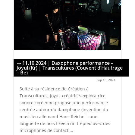
11.10.2024 | Daxophone performance –
Joyul (Kr) | Transcultures (Couvent d’Hautrage
– Be)
Sep 16, 2024
Suite à sa résidence de Création à
Transcultures, Joyul, créatrice-exploratrice
sonore coréenne propose une performance
centrée autour du daxophone (invention du
musicien allemand Hans Reichel - une
languette de bois fixée à un trépied avec des
microphones de contact,...