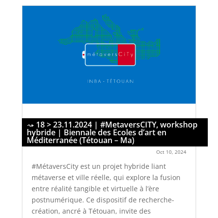
18 > 23.11.2024 | #MetaversCITY, workshop
hybride | Biennale des Ecoles d’art en
Méditerranée (Tétouan – Ma)
Oct 10, 2024
#MétaversCity est un projet hybride liant
métaverse et ville réelle, qui explore la fusion
entre réalité tangible et virtuelle à l’ère
postnumérique. Ce dispositif de recherche-
création, ancré à Tétouan, invite des