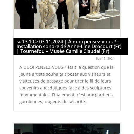
13.10 > 03.11.2024 | Á quoi pensez-vous ? –
Installation sonore de Anne-Line Drocourt (Fr)
| Tournefou – Musée Camille Claudel (Fr)
Sep 17, 2024
A QUOI PENSEZ-VOUS ? était la question que la
jeune artiste souhaitait poser aux visiteurs et
visiteuses de passage pour tirer le fil de leurs
souvenirs anecdotiques face à des sculptures
monumentales. Finalement, c’est aux gardiens,
gardiennes, « agents de sécurité...