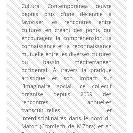
Cultura Contemporánea œuvre
depuis plus d’une décennie à
favoriser les rencontres entre
cultures en créant des ponts qui
encouragent la compréhension, la
connaissance et la reconnaissance
mutuelle entre les diverses cultures
du bassin méditerranéen
occidental. À travers la pratique
artistique et son impact sur
l’imaginaire social, ce collectif
organise depuis 2009 des
rencontres annuelles
transculturelles et
interdisciplinaires dans le nord du
Maroc (Cromlech de M’Zora) et en