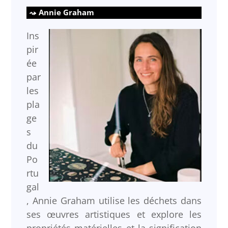
Annie Graham
Ins
pir
ée
par
les
pla
ge
s
du
Po
rtu
gal
, Annie Graham utilise les déchets dans
ses œuvres artistiques et explore les
propriétés matérielles et la signification