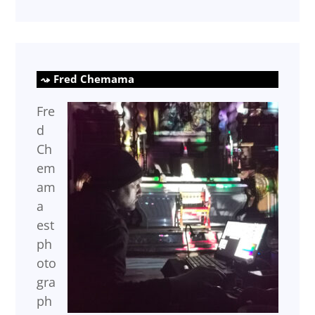
Fred Chemama
Fre
d
Ch
em
am
a
est
ph
oto
gra
ph