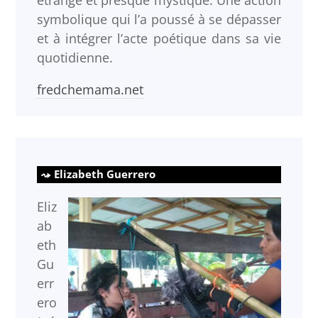
étrange et presque mystique. Une action
symbolique qui l’a poussé à se dépasser
et à intégrer l’acte poétique dans sa vie
quotidienne.
fredchemama.net
Elizabeth Guerrero
Eliz
ab
eth
Gu
err
ero