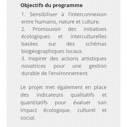
Objectifs du programme
Sensibiliser à l’interconnexion
entre humains, nature et culture.
Promouvoir des initiatives
écologiques et interculturelles
basées sur des schémas
biogéographiques locaux.
Inspirer des actions artistiques
novatrices pour une gestion
durable de l’environnement.
Le projet met également en place
des indicateurs qualitatifs et
quantitatifs pour évaluer son
impact écologique, culturel et
social.