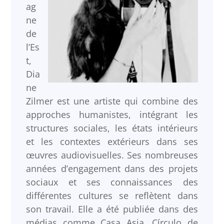
ag
ne
de
l’Es
t,
Dia
ne
Zilmer est une artiste qui combine des
approches humanistes, intégrant les
structures sociales, les états intérieurs
et les contextes extérieurs dans ses
œuvres audiovisuelles. Ses nombreuses
années d’engagement dans des projets
sociaux et ses connaissances des
différentes cultures se reflètent dans
son travail. Elle a été publiée dans des
médias comme Casa Asia, Círculo de