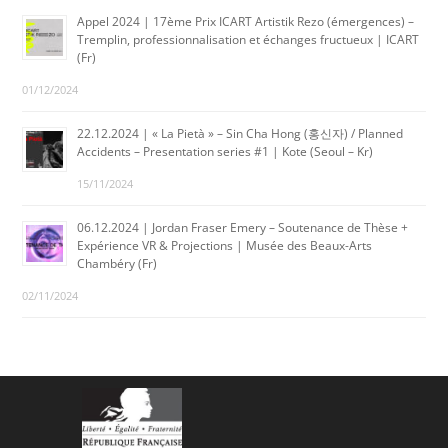
Appel 2024 | 17ème Prix ICART Artistik Rezo (émergences) –
Tremplin, professionnalisation et échanges fructueux | ICART
(Fr)
01/12/2024
22.12.2024 | « La Pietà » – Sin Cha Hong (홍신자) / Planned
Accidents – Presentation series #1 | Kote (Seoul – Kr)
15/11/2024
06.12.2024 | Jordan Fraser Emery – Soutenance de Thèse +
Expérience VR & Projections | Musée des Beaux-Arts
Chambéry (Fr)
02/11/2024