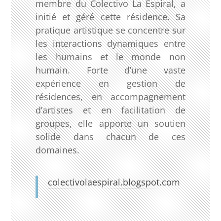
membre du Colectivo La Espiral, a
initié et géré cette résidence. Sa
pratique artistique se concentre sur
les interactions dynamiques entre
les humains et le monde non
humain. Forte d’une vaste
expérience en gestion de
résidences, en accompagnement
d’artistes et en facilitation de
groupes, elle apporte un soutien
solide dans chacun de ces
domaines.
colectivolaespiral.blogspot.com