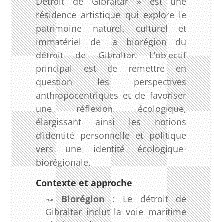
Détroit de Gibraltar » est une
résidence artistique qui explore le
patrimoine naturel, culturel et
immatériel de la biorégion du
détroit de Gibraltar. L’objectif
principal est de remettre en
question les perspectives
anthropocentriques et de favoriser
une réflexion écologique,
élargissant ainsi les notions
d’identité personnelle et politique
vers une identité écologique-
biorégionale.
Contexte et approche
Biorégion
: Le détroit de
Gibraltar inclut la voie maritime