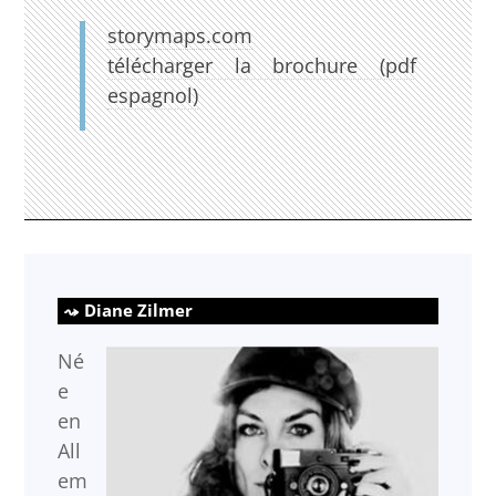
storymaps.com
télécharger la brochure (pdf
espagnol)
Diane Zilmer
Né
e
en
All
em