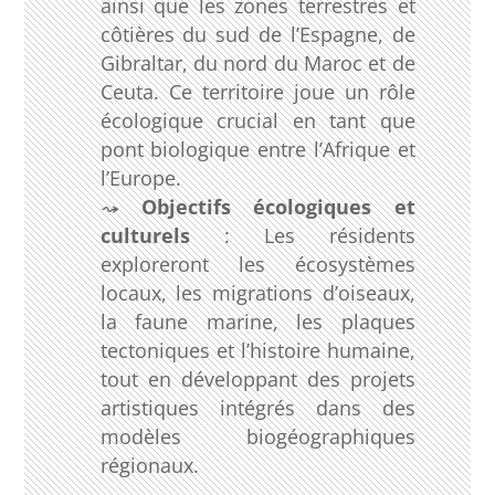
ainsi que les zones terrestres et
côtières du sud de l’Espagne, de
Gibraltar, du nord du Maroc et de
Ceuta. Ce territoire joue un rôle
écologique crucial en tant que
pont biologique entre l’Afrique et
l’Europe.
Objectifs écologiques et
culturels
: Les résidents
exploreront les écosystèmes
locaux, les migrations d’oiseaux,
la faune marine, les plaques
tectoniques et l’histoire humaine,
tout en développant des projets
artistiques intégrés dans des
modèles biogéographiques
régionaux.