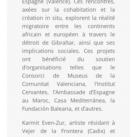
Espagne (Valence). Ces rencontres,
axées sur la cohabitation et la
création in situ, explorent la réalité
migratoire entre les continents
africain et européen à travers le
détroit de Gibraltar, ainsi que ses
implications sociales. Ces projets
ont bénéficié du soutien
d’organisations telles que le
Consorci de Museus de la
Comunitat Valenciana, l’Institut
Cervantes, l’Ambassade d’Espagne
au Maroc, Casa Mediterránea, la
Fundación Balearia, et d’autres.
Karmit Even-Zur, artiste résidant à
Vejer de la Frontera (Cadix) et