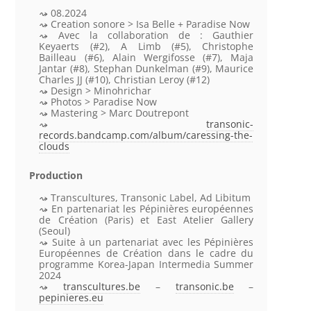
08.2024
Creation sonore > Isa Belle + Paradise Now
Avec la collaboration de : Gauthier
Keyaerts (#2), A Limb (#5), Christophe
Bailleau (#6), Alain Wergifosse (#7), Maja
Jantar (#8), Stephan Dunkelman (#9), Maurice
Charles JJ (#10), Christian Leroy (#12)
Design > Minohrichar
Photos > Paradise Now
Mastering > Marc Doutrepont
transonic-
records.bandcamp.com/album/caressing-the-
clouds
Production
Transcultures, Transonic Label, Ad Libitum
En partenariat les Pépinières européennes
de Création (Paris) et East Atelier Gallery
(Seoul)
Suite à un partenariat avec les Pépinières
Européennes de Création dans le cadre du
programme Korea-Japan Intermedia Summer
2024
transcultures.be
–
transonic.be
–
pepinieres.eu