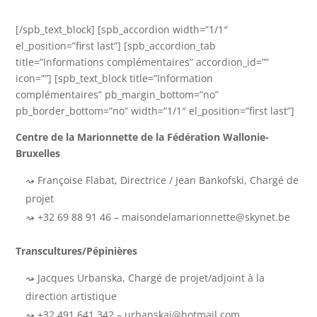
[/spb_text_block] [spb_accordion width=”1/1″
el_position=”first last”] [spb_accordion_tab
title=”Informations complémentaires” accordion_id=””
icon=””] [spb_text_block title=”Information
complémentaires” pb_margin_bottom=”no”
pb_border_bottom=”no” width=”1/1″ el_position=”first last”]
Centre de la Marionnette de la Fédération Wallonie-
Bruxelles
Françoise Flabat, Directrice / Jean Bankofski, Chargé de
projet
+32 69 88 91 46 – maisondelamarionnette@skynet.be
Transcultures/Pépinières
Jacques Urbanska, Chargé de projet/adjoint à la
direction artistique
+32 491 641 342 – urbanskaj@hotmail.com