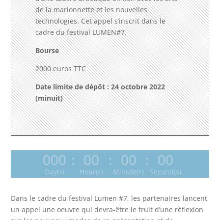
de la marionnette et les nouvelles
technologies. Cet appel s’inscrit dans le
cadre du festival LUMEN#7.
Bourse
2000 euros TTC
Date limite de dépôt : 24 octobre 2022
(minuit)
000
:
00
:
00
:
00
Day(s)
Hour(s)
Minute(s)
Second(s)
Dans le cadre du festival Lumen #7, les partenaires lancent
un appel une oeuvre qui devra-être le fruit d’une réflexion