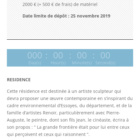
2000 € (+ 500 € de frais) de matériel
Date limite de dépôt : 25 novembre 2019
000
:
00
:
00
:
00
Day(s)
Hour(s)
Minute(s)
Second(s)
RESIDENCE
Cette résidence est destinée à un artiste sculpteur qui
devra proposer une œuvre contemporaine en s’inspirant du
cadre environnemental d’Essoyes, du département, et de la
famille d’artistes Renoir, particulièrement avec Pierre-
Auguste, le peintre, dont son fils Jean, le cinéaste, écrira à
son propos : “ La grande frontière était pour lui entre ceux
qui perçoivent et ceux qui raisonnent “.