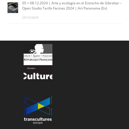
05 > 08.12.2024 | Arte y ecología en el Estrecho de Gibraltar –
Open Studio Tarifa Facinas 2024 | Art Panorama (Es)
29/10/2024