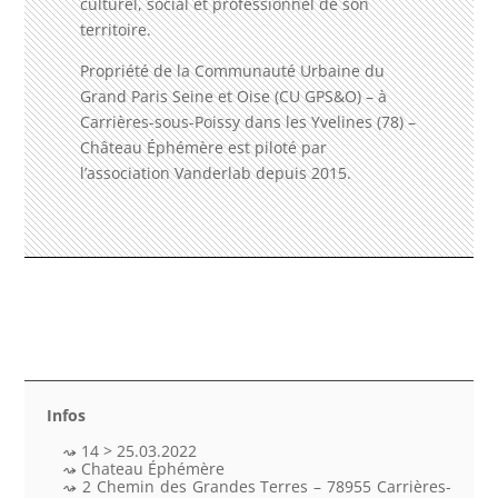
culturel, social et professionnel de son
territoire.
Propriété de la Communauté Urbaine du
Grand Paris Seine et Oise (CU GPS&O) – à
Carrières-sous-Poissy dans les Yvelines (78) –
Château Éphémère est piloté par
l’association Vanderlab depuis 2015.
Infos
14 > 25.03.2022
Chateau Éphémère
2 Chemin des Grandes Terres – 78955 Carrières-