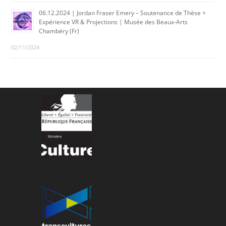
06.12.2024 | Jordan Fraser Emery – Soutenance de Thèse +
Expérience VR & Projections | Musée des Beaux-Arts
Chambéry (Fr)
02/11/2024