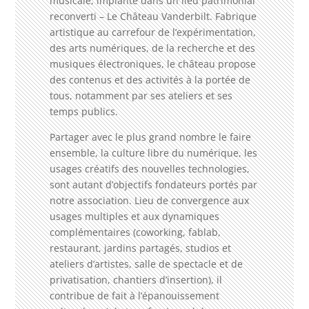
musicale, implanté dans un lieu patrimonial
reconverti – Le Château Vanderbilt. Fabrique
artistique au carrefour de l’expérimentation,
des arts numériques, de la recherche et des
musiques électroniques, le château propose
des contenus et des activités à la portée de
tous, notamment par ses ateliers et ses
temps publics.
Partager avec le plus grand nombre le faire
ensemble, la culture libre du numérique, les
usages créatifs des nouvelles technologies,
sont autant d’objectifs fondateurs portés par
notre association. Lieu de convergence aux
usages multiples et aux dynamiques
complémentaires (coworking, fablab,
restaurant, jardins partagés, studios et
ateliers d’artistes, salle de spectacle et de
privatisation, chantiers d’insertion), il
contribue de fait à l’épanouissement