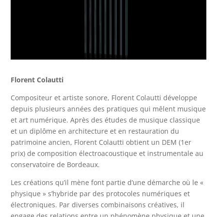
Florent Colautti
Compositeur et artiste sonore, Florent Colautti développe
depuis plusieurs années des pratiques qui mêlent musique
et art numérique. Après des études de musique classique
et un diplôme en architecture et en restauration du
patrimoine ancien, Florent Colautti obtient un DEM (1er
prix) de composition électroacoustique et instrumentale au
conservatoire de Bordeaux.
Les créations qu’il mène font partie d’une démarche où le «
physique » s’hybride par des protocoles numériques et
électroniques. Par diverses combinaisons créatives, il
engage des relations entre un phénomène physique et une