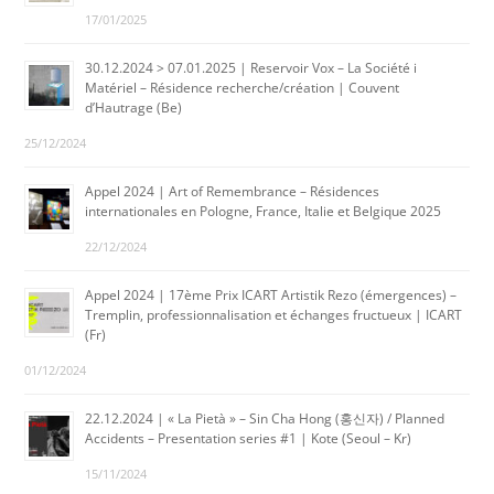
17/01/2025
30.12.2024 > 07.01.2025 | Reservoir Vox – La Société i
Matériel – Résidence recherche/création | Couvent
d’Hautrage (Be)
25/12/2024
Appel 2024 | Art of Remembrance – Résidences
internationales en Pologne, France, Italie et Belgique 2025
22/12/2024
Appel 2024 | 17ème Prix ICART Artistik Rezo (émergences) –
Tremplin, professionnalisation et échanges fructueux | ICART
(Fr)
01/12/2024
22.12.2024 | « La Pietà » – Sin Cha Hong (홍신자) / Planned
Accidents – Presentation series #1 | Kote (Seoul – Kr)
15/11/2024