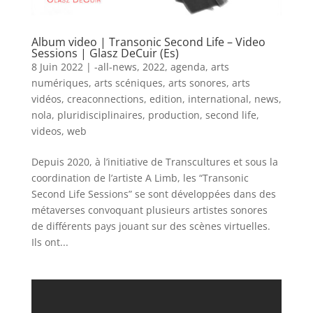
Album video | Transonic Second Life – Video
Sessions | Glasz DeCuir (Es)
8 Juin 2022
|
-all-news
,
2022
,
agenda
,
arts
numériques
,
arts scéniques
,
arts sonores
,
arts
vidéos
,
creaconnections
,
edition
,
international
,
news
,
nola
,
pluridisciplinaires
,
production
,
second life
,
videos
,
web
Depuis 2020, à l’initiative de Transcultures et sous la
coordination de l’artiste A Limb, les “Transonic
Second Life Sessions” se sont développées dans des
métaverses convoquant plusieurs artistes sonores
de différents pays jouant sur des scènes virtuelles.
Ils ont...