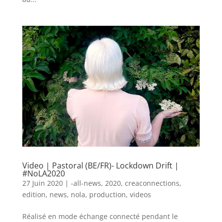
Video | Pastoral (BE/FR)- Lockdown Drift |
#NoLA2020
27 Juin 2020
|
-all-news
,
2020
,
creaconnections
,
edition
,
news
,
nola
,
production
,
videos
Réalisé en mode échange connecté pendant le