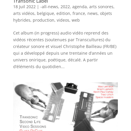
Transonic Label
18 Juil 2022
|
-all-news
,
2022
,
agenda
,
arts sonores
,
arts vidéos
,
belgique
,
edition
,
france
,
news
,
objets
hybrides
,
production
,
videos
,
web
Cet album (in progress) audio vidéo reprend des
vidéos récentes (soutenues par Transcultures) du
créateur sonore et visuel Christophe Bailleau (FR/BE)
qui a développé depuis une trentaine d’années un
univers onirique, poétique, décalé. A partir
d’éléments du quotidien...