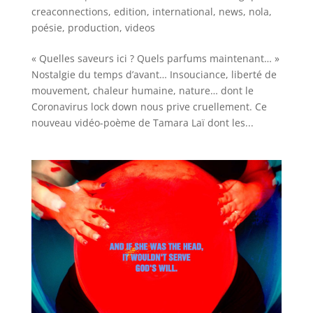
creaconnections
,
edition
,
international
,
news
,
nola
,
poésie
,
production
,
videos
« Quelles saveurs ici ? Quels parfums maintenant… »
Nostalgie du temps d’avant… Insouciance, liberté de
mouvement, chaleur humaine, nature… dont le
Coronavirus lock down nous prive cruellement. Ce
nouveau vidéo-poème de Tamara Laï dont les...