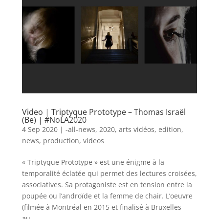
Video | Triptyque Prototype – Thomas Israël
(Be) | #NoLA2020
4 Sep 2020
|
-all-news
,
2020
,
arts vidéos
,
edition
,
news
,
production
,
videos
« Triptyque Prototype » est une énigme à la
temporalité éclatée qui permet des lectures croisées,
associatives. Sa protagoniste est en tension entre la
poupée ou l’androïde et la femme de chair. L’oeuvre
(filmée à Montréal en 2015 et finalisé à Bruxelles
au...