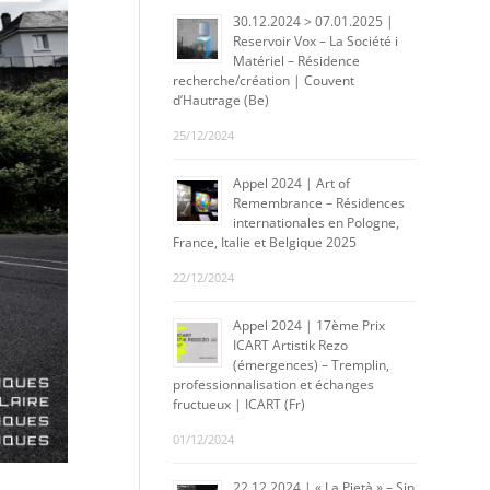
30.12.2024 > 07.01.2025 |
Reservoir Vox – La Société i
Matériel – Résidence
recherche/création | Couvent
d’Hautrage (Be)
25/12/2024
Appel 2024 | Art of
Remembrance – Résidences
internationales en Pologne,
France, Italie et Belgique 2025
22/12/2024
Appel 2024 | 17ème Prix
ICART Artistik Rezo
(émergences) – Tremplin,
professionnalisation et échanges
fructueux | ICART (Fr)
01/12/2024
22.12.2024 | « La Pietà » – Sin