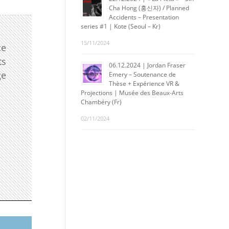
Cha Hong (홍신자) / Planned
Accidents – Presentation
series #1 | Kote (Seoul – Kr)
15/11/2024
ce
ts
06.12.2024 | Jordan Fraser
ge
Emery – Soutenance de
Thèse + Expérience VR &
Projections | Musée des Beaux-Arts
Chambéry (Fr)
02/11/2024