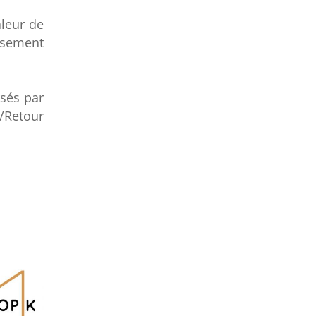
aleur de
ssement
sés par
r/Retour