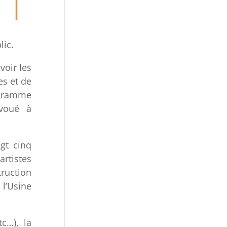
lic.
voir les
es et de
ogramme
 voué à
ngt cinq
rtistes
truction
 l’Usine
tc…), la