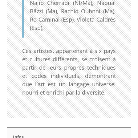
Najib Cherradi (Nl/Ma), Naoual
Bâzzi (Ma), Rachid Ouhnni (Ma),
Ro Caminal (Esp), Violeta Caldrés
(Esp),
Ces artistes, appartenant à six pays
et cultures différents, se croisent à
partir de leurs propres techniques
et codes individuels, démontrant
que l’art est un langage universel
nourri et enrichi par la diversité.
Infos