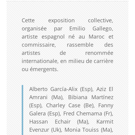
Cette exposition collective,
organisée par Emilio Gallego,
artiste espagnol né au Maroc et
commissaire, rassemble des
artistes de renommée
internationale, en milieu de carrière
ou émergents.
Alberto García-Alix (Esp), Aziz El
Amrani (Ma), Bibiana Martínez
(Esp), Charley Case (Be), Fanny
Galera (Esp), Fred Chemama (Fr),
Hassan Echair (Ma), Karmit
Evenzur (Uk), Monia Touiss (Ma),