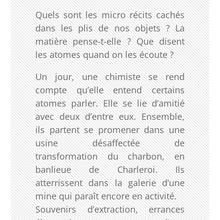
Quels sont les micro récits cachés
dans les plis de nos objets ? La
matière pense-t-elle ? Que disent
les atomes quand on les écoute ?
Un jour, une chimiste se rend
compte qu’elle entend certains
atomes parler. Elle se lie d’amitié
avec deux d’entre eux. Ensemble,
ils partent se promener dans une
usine désaffectée de
transformation du charbon, en
banlieue de Charleroi. Ils
atterrissent dans la galerie d’une
mine qui paraît encore en activité.
Souvenirs d’extraction, errances