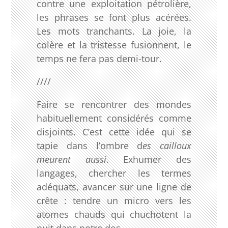
contre une exploitation pétrolière,
les phrases se font plus acérées.
Les mots tranchants. La joie, la
colère et la tristesse fusionnent, le
temps ne fera pas demi-tour.
////
Faire se rencontrer des mondes
habituellement considérés comme
disjoints. C’est cette idée qui se
tapie dans l’ombre d
es cailloux
meurent aussi
. Exhumer des
langages, chercher les termes
adéquats, avancer sur une ligne de
crête : tendre un micro vers les
atomes chauds qui chuchotent la