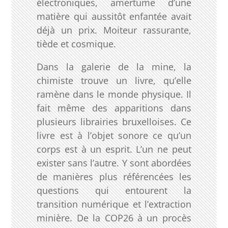
électroniques, amertume d’une
matière qui aussitôt enfantée avait
déjà un prix. Moiteur rassurante,
tiède et cosmique.
Dans la galerie de la mine, la
chimiste trouve un livre, qu’elle
ramène dans le monde physique. Il
fait même des apparitions dans
plusieurs librairies bruxelloises. Ce
livre est à l’objet sonore ce qu’un
corps est à un esprit. L’un ne peut
exister sans l’autre. Y sont abordées
de manières plus référencées les
questions qui entourent la
transition numérique et l’extraction
minière. De la COP26 à un procès