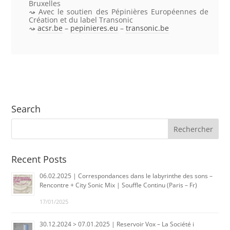
Bruxelles
Avec le soutien des Pépinières Européennes de
Création et du label Transonic
acsr.be
–
pepinieres.eu
–
transonic.be
Search
Recent Posts
06.02.2025 | Correspondances dans le labyrinthe des sons –
Rencontre + City Sonic Mix | Souffle Continu (Paris – Fr)
17/01/2025
30.12.2024 > 07.01.2025 | Reservoir Vox – La Société i