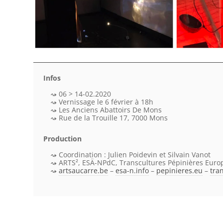
Infos
06 > 14-02.2020
Vernissage le 6 février à 18h
Les Anciens Abattoirs De Mons
Rue de la Trouille 17, 7000 Mons
Production
Coordination : Julien Poidevin et Silvain Vanot
ARTS², ESÄ-NPdC, Transcultures Pépinières Euro
artsaucarre.be
–
esa-n.info
–
pepinieres.eu
–
tra