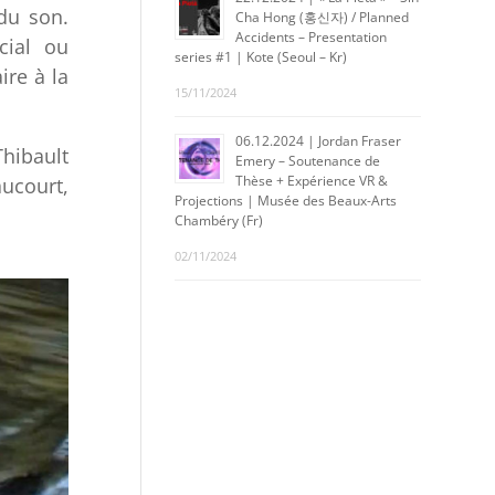
 du son.
Cha Hong (홍신자) / Planned
Accidents – Presentation
cial ou
series #1 | Kote (Seoul – Kr)
ire à la
15/11/2024
06.12.2024 | Jordan Fraser
hibault
Emery – Soutenance de
Thèse + Expérience VR &
ucourt,
Projections | Musée des Beaux-Arts
Chambéry (Fr)
02/11/2024