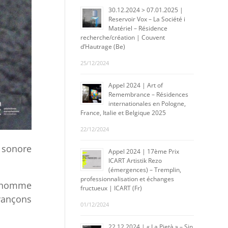
30.12.2024 > 07.01.2025 |
Reservoir Vox – La Société i
Matériel – Résidence
recherche/création | Couvent
d’Hautrage (Be)
25/12/2024
Appel 2024 | Art of
Remembrance – Résidences
internationales en Pologne,
France, Italie et Belgique 2025
22/12/2024
 sonore
Appel 2024 | 17ème Prix
ICART Artistik Rezo
(émergences) – Tremplin,
professionnalisation et échanges
 l’homme
fructueux | ICART (Fr)
avançons
01/12/2024
22.12.2024 | « La Pietà » – Sin