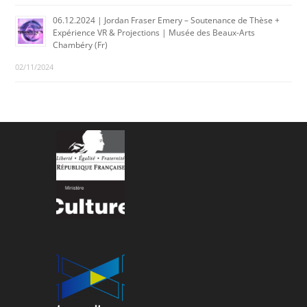
06.12.2024 | Jordan Fraser Emery – Soutenance de Thèse +
Expérience VR & Projections | Musée des Beaux-Arts
Chambéry (Fr)
02/11/2024