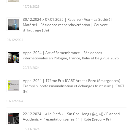
17/01/2025
30.12.2024 > 07.01.2025 | Reservoir Vox – La Société i
Matériel – Résidence recherche/création | Couvent
d’Hautrage (Be)
25/12/2024
Appel 2024 | Art of Remembrance – Résidences
internationales en Pologne, France, Italie et Belgique 2025
22/12/2024
Appel 2024 | 17ème Prix ICART Artistik Rezo (émergences) –
Tremplin, professionnalisation et échanges fructueux | ICART
(Fr)
01/12/2024
22.12.2024 | « La Pietà » – Sin Cha Hong (홍신자) / Planned
Accidents – Presentation series #1 | Kote (Seoul – Kr)
15/11/2024