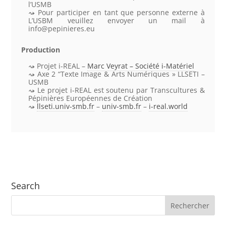
l’
USMB
Pour participer en tant que personne externe à
L’USBM veuillez envoyer un mail à
info@pepinieres.eu
Production
Projet i-REAL
–
Marc Veyrat – Société i-Matériel
Axe 2 “Texte Image & Arts Numériques »
LLSETI –
USMB
Le projet i-REAL est soutenu par Transcultures &
Pépinières Européennes de Création
llseti.univ-smb.fr
–
univ-smb.fr
–
i-real.world
Search