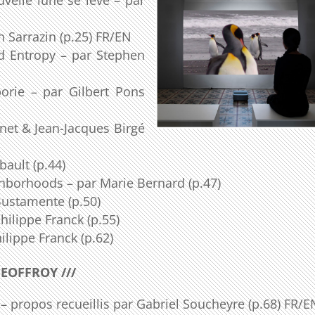
n Sarrazin (p.25) FR/EN
d Entropy – par Stephen
orie – par Gilbert Pons
net & Jean-Jacques Birgé
ault (p.44)
hborhoods – par Marie Bernard (p.47)
Bustamente (p.50)
hilippe Franck (p.55)
lippe Franck (p.62)
GEOFFROY ///
 – propos recueillis par Gabriel Soucheyre (p.68) FR/E