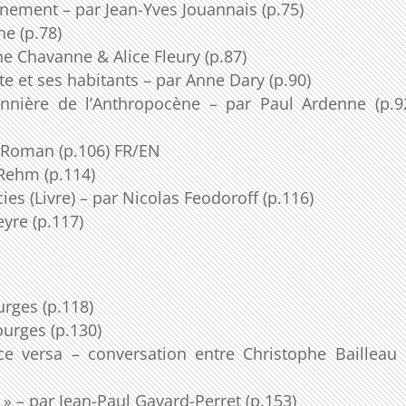
urnement – par Jean-Yves Jouannais (p.75)
ne (p.78)
 Chavanne & Alice Fleury (p.87)
e et ses habitants – par Anne Dary (p.90)
ionnière de l’Anthropocène – par Paul Ardenne (p.9
e Roman (p.106) FR/EN
 Rehm (p.114)
ies (Livre) – par Nicolas Feodoroff (p.116)
eyre (p.117)
urges (p.118)
ourges (p.130)
ice versa – conversation entre Christophe Bailleau
e » – par Jean-Paul Gavard-Perret (p.153)