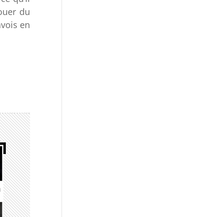
jouer du
nvois en