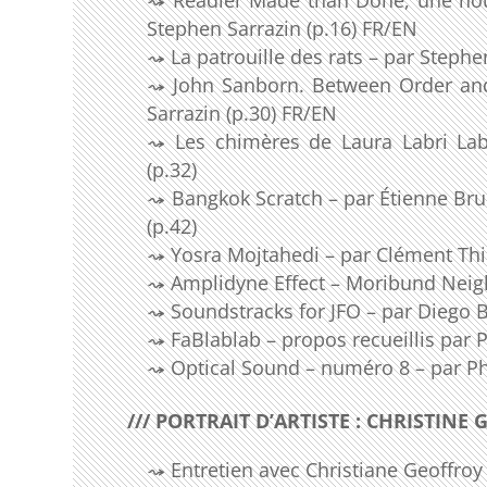
Stephen Sarrazin (p.16) FR/EN
La patrouille des rats – par Stephe
John Sanborn. Between Order an
Sarrazin (p.30) FR/EN
Les chimères de Laura Labri Lab
(p.32)
Bangkok Scratch – par Étienne Bru
(p.42)
Yosra Mojtahedi – par Clément Thib
Amplidyne Effect – Moribund Neig
Soundstracks for JFO – par Diego 
FaBlablab – propos recueillis par P
Optical Sound – numéro 8 – par Phi
/// PORTRAIT D’ARTISTE : CHRISTINE 
Entretien avec Christiane Geoffroy