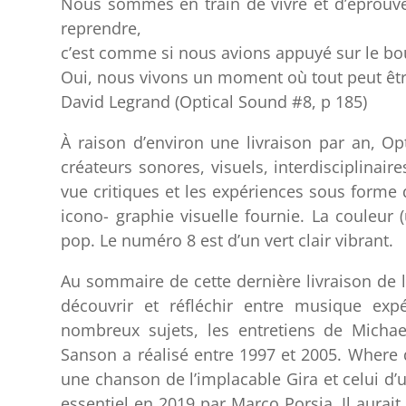
Nous sommes en train de vivre et d’éprouve
reprendre,
c’est comme si nous avions appuyé sur le bo
Oui, nous vivons un moment où tout peut être 
David Legrand (Optical Sound #8, p 185)
À raison d’environ une livraison par an, O
créateurs sonores, visuels, interdisciplinaires
vue critiques et les expériences sous forme d
icono- graphie visuelle fournie. La couleur
pop. Le numéro 8 est d’un vert clair vibrant.
Au sommaire de cette dernière livraison de l
découvrir et réfléchir entre musique exp
nombreux sujets, les entretiens de Michae
Sanson a réalisé entre 1997 et 2005. Where d
une chanson de l’implacable Gira et celui d’
essentiel en 2019 par Marco Porsia. Il aurait 