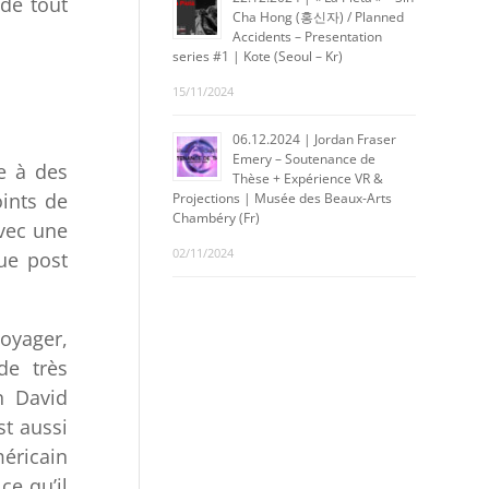
de tout
Cha Hong (홍신자) / Planned
Accidents – Presentation
series #1 | Kote (Seoul – Kr)
15/11/2024
06.12.2024 | Jordan Fraser
Emery – Soutenance de
e à des
Thèse + Expérience VR &
oints de
Projections | Musée des Beaux-Arts
Chambéry (Fr)
avec une
02/11/2024
que post
voyager,
de très
n David
st aussi
méricain
ce qu’il