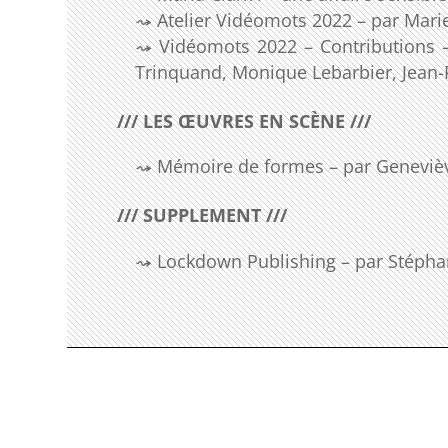
Atelier Vidéomots 2022 – par Mari
Vidéomots 2022 – Contributions – 
Trinquand, Monique Lebarbier, Jean-
/// LES ŒUVRES EN SCÈNE ///
Mémoire de formes – par Genevièv
/// SUPPLEMENT ///
Lockdown Publishing – par Stéphan