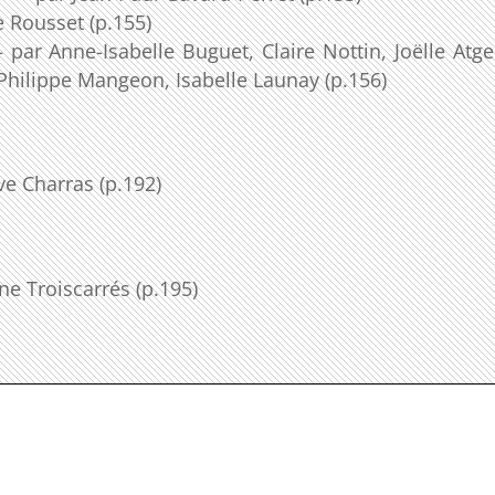
e Rousset (p.155)
par Anne-Isabelle Buguet, Claire Nottin, Joëlle Atge
Philippe Mangeon, Isabelle Launay (p.156)
e Charras (p.192)
e Troiscarrés (p.195)