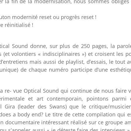
r la fin de la modernisation, nous sommes obligés 
uton modernité reset ou progrès reset !
réinitialisé !
ptical Sound donne, sur plus de 250 pages, la parol
 (et volontiers « indisciplinaires ») et croisent les p
’entretiens mais aussi de playlist, d’essais, le tout 
 (unique) de chaque numéro participe d’une esthéti
a re- vue Optical Sound qui continue de nous faire 
érimentale et art contemporain, pointons parmi 
l Gira (leader des Swans) que le critique/musicie
oes a body end? Le titre de cette compilation qui e
un documentaire intéressant réalisé sur ce groupe a
pu s’appeler aussi « je déteste faire des interviews » 