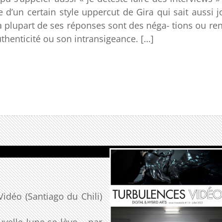
e d’un certain style uppercut de Gira qui sait aussi 
(la plupart de ses réponses sont des néga- tions ou re
thenticité ou son intransigeance. […]
Vidéo (Santiago du Chili)
elle lune se lève – par