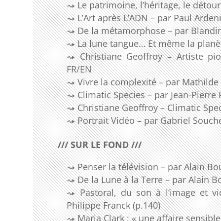
Le patrimoine, l’héritage, le déto
L’Art après L’ADN – par Paul Arden
De la métamorphose – par Blandine
La lune tangue… Et même la planèt
Christiane Geoffroy – Artiste p
FR/EN
Vivre la complexité – par Mathild
Climatic Species – par Jean-Pierre
Christiane Geoffroy – Climatic Spec
Portrait Vidéo – par Gabriel Souch
/// SUR LE FOND ///
Penser la télévision – par Alain Bo
De la Lune à la Terre – par Alain B
Pastoral, du son à l’image et v
Philippe Franck (p.140)
Maria Clark : « une affaire sensibl