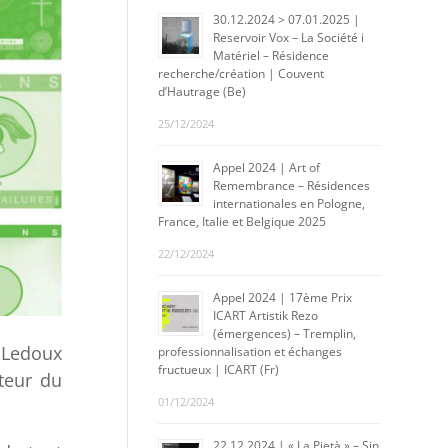
30.12.2024 > 07.01.2025 |
Reservoir Vox – La Société i
Matériel – Résidence
recherche/création | Couvent
d’Hautrage (Be)
25/12/2024
Appel 2024 | Art of
Remembrance – Résidences
internationales en Pologne,
France, Italie et Belgique 2025
22/12/2024
Appel 2024 | 17ème Prix
ICART Artistik Rezo
(émergences) – Tremplin,
s Ledoux
professionnalisation et échanges
fructueux | ICART (Fr)
ateur du
01/12/2024
22.12.2024 | « La Pietà » – Sin