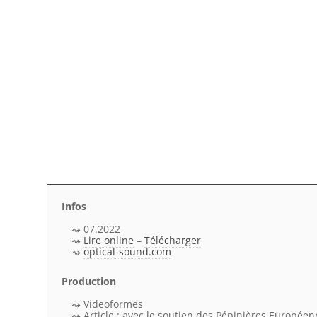
Infos
07.2022
Lire online
–
Télécharger
optical-sound.com
Production
Videoformes
Article : avec le soutien des Pépinières Europée