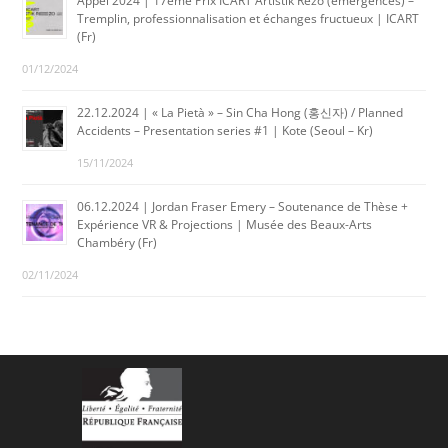
Appel 2024 | 17ème Prix ICART Artistik Rezo (émergences) –
Tremplin, professionnalisation et échanges fructueux | ICART
(Fr)
01/12/2024
22.12.2024 | « La Pietà » – Sin Cha Hong (홍신자) / Planned
Accidents – Presentation series #1 | Kote (Seoul – Kr)
15/11/2024
06.12.2024 | Jordan Fraser Emery – Soutenance de Thèse +
Expérience VR & Projections | Musée des Beaux-Arts
Chambéry (Fr)
02/11/2024