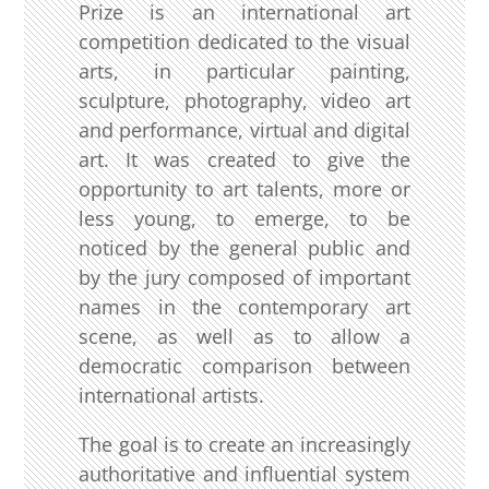
Prize is an international art
competition dedicated to the visual
arts, in particular painting,
sculpture, photography, video art
and performance, virtual and digital
art. It was created to give the
opportunity to art talents, more or
less young, to emerge, to be
noticed by the general public and
by the jury composed of important
names in the contemporary art
scene, as well as to allow a
democratic comparison between
international artists.
The goal is to create an increasingly
authoritative and influential system