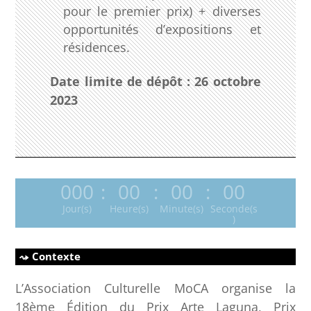
pour le premier prix) + diverses
opportunités d’expositions et
résidences.
Date limite de dépôt : 26 octobre
2023
000
:
00
:
00
:
00
Jour(s)
Heure(s)
Minute(s)
Seconde(s
)
Contexte
L’Association Culturelle MoCA organise la
18ème Édition du Prix Arte Laguna, Prix