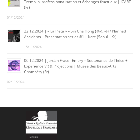
Tremplin, professionnalisation et échanges fructueux | ICART
(Fr)
01/12/2024
22.12.2024 | « La Pietà » – Sin Cha Hong (홍신자) / Planned
Accidents – Presentation series #1 | Kote (Seoul – Kr)
15/11/2024
06.12.2024 | Jordan Fraser Emery – Soutenance de Thèse +
Expérience VR & Projections | Musée des Beaux-Arts
Chambéry (Fr)
02/11/2024