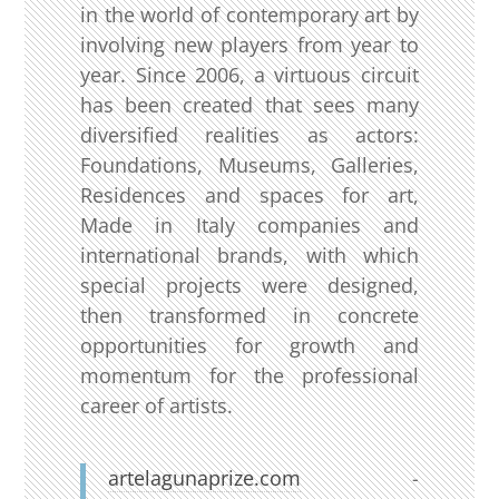
in the world of contemporary art by
involving new players from year to
year. Since 2006, a virtuous circuit
has been created that sees many
diversified realities as actors:
Foundations, Museums, Galleries,
Residences and spaces for art,
Made in Italy companies and
international brands, with which
special projects were designed,
then transformed in concrete
opportunities for growth and
momentum for the professional
career of artists.
artelagunaprize.com
-