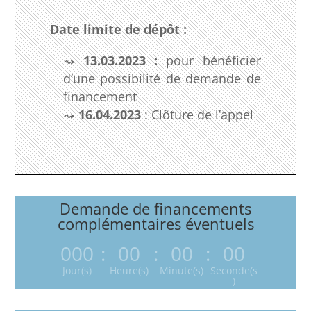
Date limite de dépôt :
13.03.2023 :
pour bénéficier
d’une possibilité de demande de
financement
16.04.2023
: Clôture de l’appel
Demande de financements
complémentaires éventuels
000
:
00
:
00
:
00
Jour(s)
Heure(s)
Minute(s)
Seconde(s
)