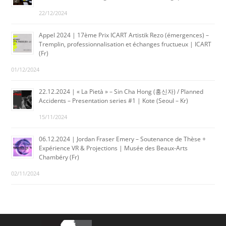
22/12/2024
Appel 2024 | 17ème Prix ICART Artistik Rezo (émergences) –
Tremplin, professionnalisation et échanges fructueux | ICART
(Fr)
01/12/2024
22.12.2024 | « La Pietà » – Sin Cha Hong (홍신자) / Planned
Accidents – Presentation series #1 | Kote (Seoul – Kr)
15/11/2024
06.12.2024 | Jordan Fraser Emery – Soutenance de Thèse +
Expérience VR & Projections | Musée des Beaux-Arts
Chambéry (Fr)
02/11/2024