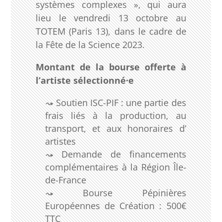
systèmes complexes », qui aura
lieu le vendredi 13 octobre au
TOTEM (Paris 13), dans le cadre de
la Fête de la Science 2023.
Montant de la bourse offerte à
l’artiste sélectionné
·e
Soutien ISC-PIF : une partie des
frais liés à la production, au
transport, et aux honoraires d’
artistes
Demande de financements
complémentaires à la Région Île-
de-France
Bourse Pépinières
Européennes de Création : 500€
TTC