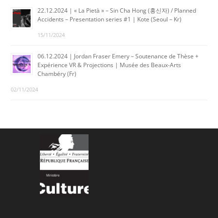
22.12.2024 | « La Pietà » – Sin Cha Hong (홍신자) / Planned
Accidents – Presentation series #1 | Kote (Seoul – Kr)
15/11/2024
06.12.2024 | Jordan Fraser Emery – Soutenance de Thèse +
Expérience VR & Projections | Musée des Beaux-Arts
Chambéry (Fr)
02/11/2024