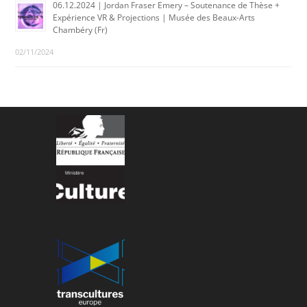
06.12.2024 | Jordan Fraser Emery – Soutenance de Thèse +
Expérience VR & Projections | Musée des Beaux-Arts
Chambéry (Fr)
02/11/2024