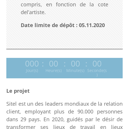
compris, en fonction de la cote
del’artiste.
Date limite de dépôt : 05.11.2020
000
:
00
:
00
:
00
Jour(s)
Heure(s)
Minute(s)
Seconde(s
)
Le
projet
Sitel est un des leaders mondiaux de la relation
client, employant plus de 90.000 personnes
dans 29 pays. En 2020, guidés par le désir de
transformer ses lieux de travail en lieux