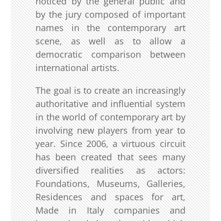
noticed by the general public and
by the jury composed of important
names in the contemporary art
scene, as well as to allow a
democratic comparison between
international artists.
The goal is to create an increasingly
authoritative and influential system
in the world of contemporary art by
involving new players from year to
year. Since 2006, a virtuous circuit
has been created that sees many
diversified realities as actors:
Foundations, Museums, Galleries,
Residences and spaces for art,
Made in Italy companies and