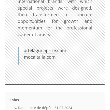
international brands, with which
special projects were designed,
then transformed in concrete
opportunities for growth and
momentum for the professional
career of artists.
artelagunaprize.com
-
mocaitalia.com
Infos
Date limite de dépôt : 31.07.2024