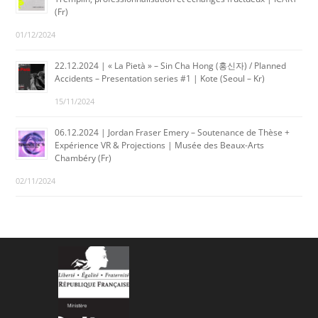
(Fr)
01/12/2024
22.12.2024 | « La Pietà » – Sin Cha Hong (홍신자) / Planned
Accidents – Presentation series #1 | Kote (Seoul – Kr)
15/11/2024
06.12.2024 | Jordan Fraser Emery – Soutenance de Thèse +
Expérience VR & Projections | Musée des Beaux-Arts
Chambéry (Fr)
02/11/2024