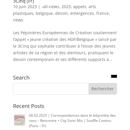
3Cinq (Fr)
10 Juin 2023
|
-all-news
,
2023
,
appels
,
arts
plastiques
,
belgique
,
dessin
,
emergences
,
france
,
news
Les Pépinières Européennes de Création soutiennent
l’appel « Jeune création des HDF/Belgique » lancé par
le 3Cinq qui souhaite contribuer à l’essor des jeunes
artistes de sa région et des alentours, pratiquant le
dessin contemporain et ses différents supports à...
Search
Recent Posts
06.02.2025 | Correspondances dans le labyrinthe des
sons – Rencontre + City Sonic Mix | Souffle Continu
(Paris – Fr)