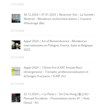
17/01/2025
30.12.2024 > 07.01.2025 | Reservoir Vox – La Société i
Matériel – Résidence recherche/création | Couvent
d’Hautrage (Be)
25/12/2024
Appel 2024 | Art of Remembrance – Résidences
internationales en Pologne, France, Italie et Belgique
2025
22/12/2024
Appel 2024 | 17ème Prix ICART Artistik Rezo
(émergences) – Tremplin, professionnalisation et
échanges fructueux | ICART (Fr)
01/12/2024
22.12.2024 | « La Pietà » – Sin Cha Hong (홍신자) /
Planned Accidents – Presentation series #1 | Kote
(Seoul – Kr)