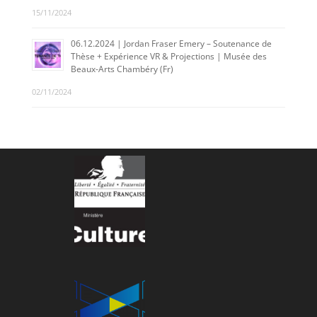
15/11/2024
06.12.2024 | Jordan Fraser Emery – Soutenance de
Thèse + Expérience VR & Projections | Musée des
Beaux-Arts Chambéry (Fr)
02/11/2024