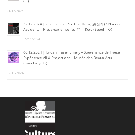
(Fr)
01/12/2024
22.12.2024 | « La Pietà » – Sin Cha Hong (홍신자) / Planned
Accidents – Presentation series #1 | Kote (Seoul – Kr)
15/11/2024
06.12.2024 | Jordan Fraser Emery – Soutenance de Thèse +
Expérience VR & Projections | Musée des Beaux-Arts
Chambéry (Fr)
02/11/2024