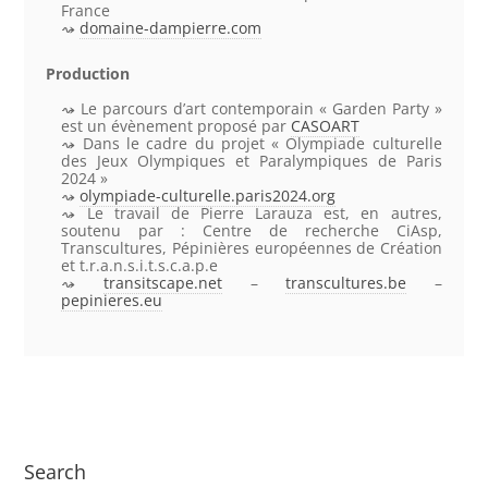
France
domaine-dampierre.com
Production
Le parcours d’art contemporain « Garden Party »
est un évènement proposé par
CASOART
Dans le cadre du projet « Olympiade culturelle
des Jeux Olympiques et Paralympiques de Paris
2024 »
olympiade-culturelle.paris2024.org
Le travail de Pierre Larauza est, en autres,
soutenu par : Centre de recherche CiAsp,
Transcultures, Pépinières européennes de Création
et t.r.a.n.s.i.t.s.c.a.p.e
transitscape.net
–
transcultures.be
–
pepinieres.eu
Search