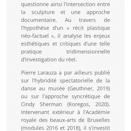
questionne ainsi l’intersection entre
la sculpture et une approche
documentaire. Au travers de
l’hypothèse d’un « récit plastique
néo-factuel », il analyse les enjeux
esthétiques et critiques d’une telle
pratique tridimensionnelle
d’investigation du réel.
Pierre Larauza a par ailleurs publié
sur l’hybridité spectatorielle de la
danse au musée (Geuthner, 2019)
ou sur l’approche syncrétique de
Cindy Sherman (Koregos, 2020).
Intervenant extérieur à l’Académie
royale des beaux-arts de Bruxelles
(modules 2016 et 2018), il s’investit