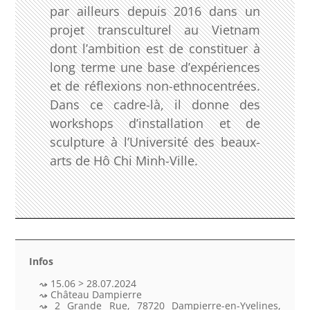
par ailleurs depuis 2016 dans un
projet transculturel au Vietnam
dont l’ambition est de constituer à
long terme une base d’expériences
et de réflexions non-ethnocentrées.
Dans ce cadre-là, il donne des
workshops d’installation et de
sculpture à l’Université des beaux-
arts de Hô Chi Minh-Ville.
Infos
15.06 > 28.07.2024
Château Dampierre
2 Grande Rue, 78720 Dampierre-en-Yvelines,