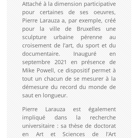
Attaché à la dimension participative
pour certaines de ses oeuvres,
Pierre Larauza a, par exemple, créé
pour la ville de Bruxelles une
sculpture urbaine pérenne au
croisement de l’art, du sport et du
documentaire. Inauguré en
septembre 2021 en présence de
Mike Powell, ce dispositif permet à
tout un chacun de se mesurer à la
démesure du record du monde de
saut en longueur.
Pierre Larauza est également
impliqué dans la recherche
universitaire : sa thèse de doctorat
en Art et Sciences de l’Art