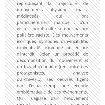
reproduisant la trajectoire de
mouvements physiques mass-
médiatisés qui l’ont
particulièrement marqué : d’un
geste sportif culte à une bavure
policière raciste. Des mouvements
iconiques symboles d’invincibilité,
d’inventivité, d’iniquité ou encore
d’interdit. Selon un procédé de
décomposition du mouvement et
un travail d’enquête (rencontre des
protagonistes, analyse
d’archives...), ses oeuvres figent
dans l’espace-temps une seconde
emblématique de ces évènements.
Qu’il s’agisse d’un mouvement
record, d’une invention