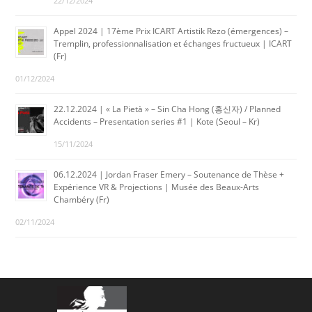
22/12/2024
Appel 2024 | 17ème Prix ICART Artistik Rezo (émergences) –
Tremplin, professionnalisation et échanges fructueux | ICART
(Fr)
01/12/2024
22.12.2024 | « La Pietà » – Sin Cha Hong (홍신자) / Planned
Accidents – Presentation series #1 | Kote (Seoul – Kr)
15/11/2024
06.12.2024 | Jordan Fraser Emery – Soutenance de Thèse +
Expérience VR & Projections | Musée des Beaux-Arts
Chambéry (Fr)
02/11/2024